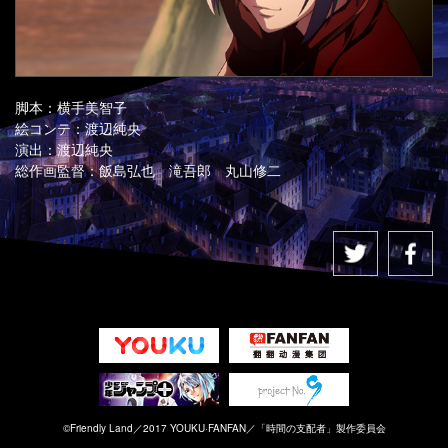
脚本：横手美智子
絵コンテ：渡辺純央
演出：渡辺純央
総作画監督：飯島弘也 滝吾郎 丸山修二
©Friendly Land／2017 YOUKU·FANFAN／「時間の支配者」製作委員会