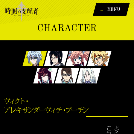
MENU
CHARACTER
1
2
3
4
5
6
7