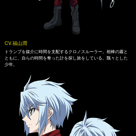
CV.福山潤
C
解
トランプを媒介に時間を支配するクロノスルーラー。相棒の霧と
水
ともに、自らの時間を奪った計を探し旅をしている。飄々とした
奪
少年。
な