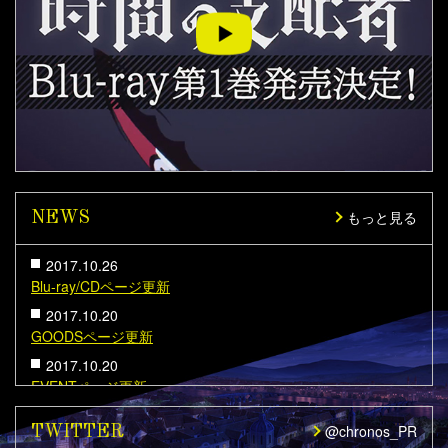
もっと見る
NEWS
2017.10.26
Blu-ray/CDページ更新
2017.10.20
GOODSページ更新
2017.10.20
EVENTページ更新
2017.10.05
@chronos_PR
TWITTER
【三夜連続！】ニコニコ生放送にて『時間の支配者』全話上