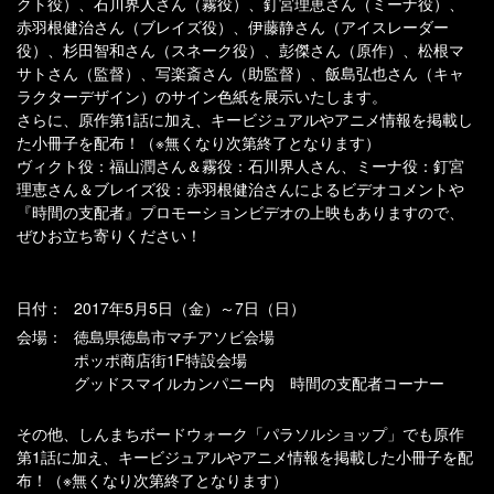
クト役）、石川界人さん（霧役）、釘宮理恵さん（ミーナ役）、
赤羽根健治さん（ブレイズ役）、伊藤静さん（アイスレーダー
役）、杉田智和さん（スネーク役）、彭傑さん（原作）、松根マ
サトさん（監督）、写楽斎さん（助監督）、飯島弘也さん（キャ
ラクターデザイン）のサイン色紙を展示いたします。
さらに、原作第1話に加え、キービジュアルやアニメ情報を掲載し
た小冊子を配布！（※無くなり次第終了となります）
ヴィクト役：福山潤さん＆霧役：石川界人さん、ミーナ役：釘宮
理恵さん＆ブレイズ役：赤羽根健治さんによるビデオコメントや
『時間の支配者』プロモーションビデオの上映もありますので、
ぜひお立ち寄りください！
日付：
2017年5月5日（金）～7日（日）
会場：
徳島県徳島市マチアソビ会場
ポッポ商店街1F特設会場
グッドスマイルカンパニー内 時間の支配者コーナー
その他、しんまちボードウォーク「パラソルショップ」でも原作
第1話に加え、キービジュアルやアニメ情報を掲載した小冊子を配
布！（※無くなり次第終了となります）