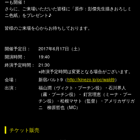
ーも開催！
さらに、ご来場いただいた皆様に「原作：彭傑先生描きおろしミ
ニ色紙」をプレゼント♪
皆様のご来場を心からお待ちしております。
開催予定日：
2017年6月17日（土）
開演時間：
19:40
終演予定時間：
21:30
※終演予定時間は変更となる場合がございます。
会場：
新宿バルト9（
http://kinezo.jp/pc/wald9
）
出演：
福山潤（ヴィクト・プーチン役）・石川界人
（霧・プーチン役）・ 釘宮理恵（ミーナ・プー
チン役）・松根マサト（監督）・アメリカザリガ
ニ 柳原哲也（MC）
チケット販売