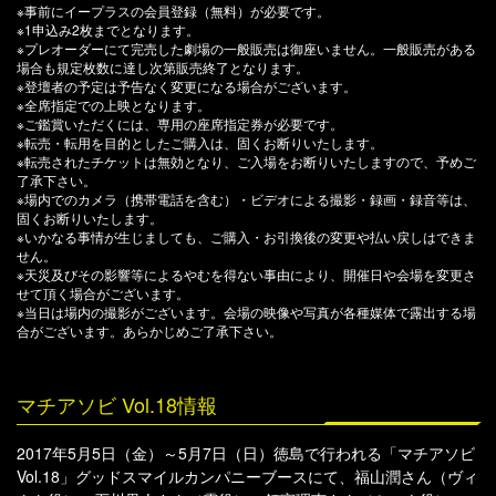
※事前にイープラスの会員登録（無料）が必要です。
※1申込み2枚までとなります。
※プレオーダーにて完売した劇場の一般販売は御座いません。一般販売がある
場合も規定枚数に達し次第販売終了となります。
※登壇者の予定は予告なく変更になる場合がございます。
※全席指定での上映となります。
※ご鑑賞いただくには、専用の座席指定券が必要です。
※転売・転用を目的としたご購入は、固くお断りいたします。
※転売されたチケットは無効となり、ご入場をお断りいたしますので、予めご
了承下さい。
※場内でのカメラ（携帯電話を含む）・ビデオによる撮影・録画・録音等は、
固くお断りいたします。
※いかなる事情が生じましても、ご購入・お引換後の変更や払い戻しはできま
せん。
※天災及びその影響等によるやむを得ない事由により、開催日や会場を変更さ
せて頂く場合がございます。
※当日は場内の撮影がございます。会場の映像や写真が各種媒体で露出する場
合がございます。あらかじめご了承下さい。
マチアソビ Vol.18情報
2017年5月5日（金）～5月7日（日）徳島で行われる「マチアソビ
Vol.18」グッドスマイルカンパニーブースにて、福山潤さん（ヴィ