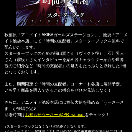
秋葉原「アニメイトAKIBAガールズステーション」、池袋「アニメ
イト池袋本店」にて『時間の支配者』スターターブックを無料で
配布いたします。
スターターブックのための福山潤さん（ヴィクト役）、石川界人
さん（霧役）さんインタビューを始め各キャラクター紹介や世界
観のご紹介など『時間の支配者』の魅力をたっぷりと収録した1冊
となっております。
また、期間限定で『時間の支配者』コーナーも各店に展開予定。
いち早く商品を購入できるこの機会をぜひお見逃しなく！
さらに、アニメイト池袋本店には宣伝大使を務める「うーさーさ
ま」が登場予定♪
登場時間は
お知らせうーさー @PR_wooser
をチェック！
※スターターブックはなくなり次第終了となります。
※うーさーさまは天候状況により当日の予定を急遽変更する場合がございま