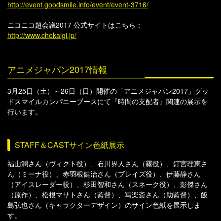
http://event.goodsmile.info/event/event-3716/
ニコニコ超会議2017 公式サイトはこちら：
http://www.chokaigi.jp/
アニメジャパン2017情報
3月25日（土）～26日（日）開催の「アニメジャパン2017」グッ
ドスマイルカンパニーブースにて『時間の支配者』関連の展示を
行います。
STAFF＆CASTサイン色紙展示
福山潤さん（ヴィクト役）、石川界人さん（霧役）、釘宮理恵さ
ん（ミーナ役）、赤羽根健治さん（ブレイズ役）、伊藤静さん
（アイスレーダー役）、杉田智和さん（スネーク役）、彭傑さん
（原作）、松根マサトさん（監督）、写楽斎さん（助監督）、飯
島弘也さん（キャラクターデザイン）のサイン色紙を展示しま
す。